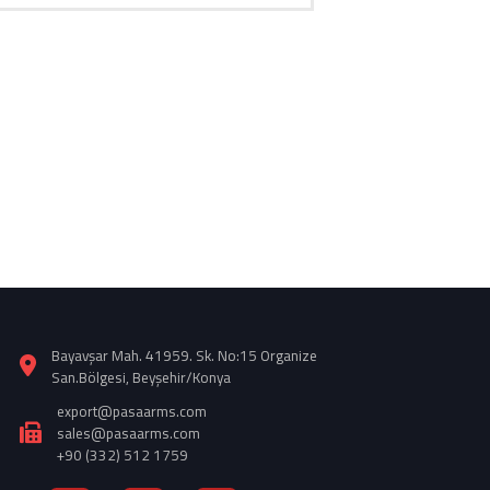
Bayavşar Mah. 41959. Sk. No:15 Organize
San.Bölgesi, Beyşehir/Konya
export@pasaarms.com
sales@pasaarms.com
+90 (332) 512 1759