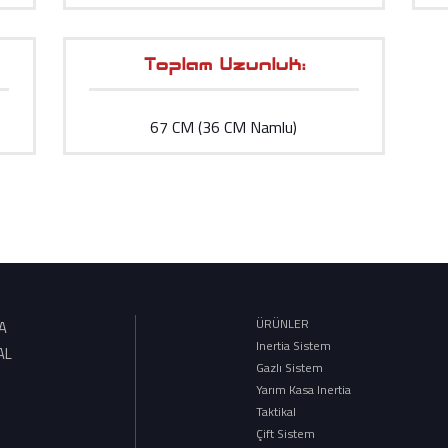
Toplam Uzunluk:
67 CM (36 CM Namlu)
ÜRÜNLER
A
Inertia Sistem
AL
Gazlı Sistem
R
Yarım Kasa Inertia
Taktikal
Çift Sistem