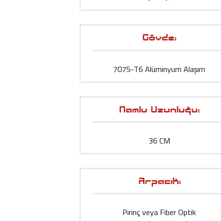
Gövde:
7075-T6 Alüminyum Alaşım
Namlu Uzunluğu:
36 CM
Arpacık:
Pirinç veya Fiber Optik