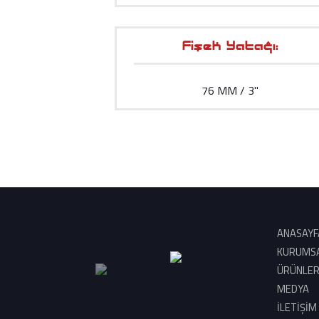
Fişek Yatağı:
76 MM / 3''
ANASAYF
KURUMS
ÜRÜNLE
MEDYA
İLETİŞİM