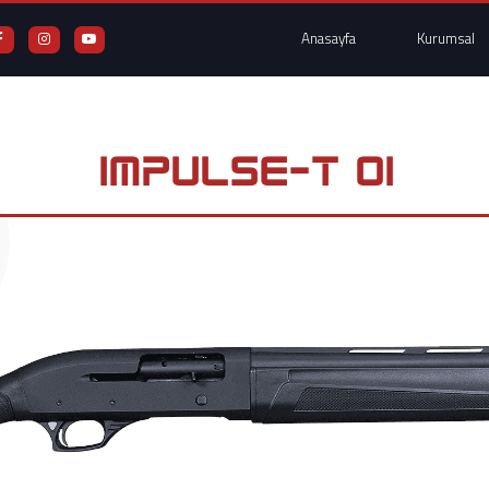
Anasayfa
Kurumsal
IMPULSE-T 01