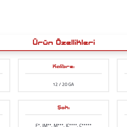
Ürün Özellikleri
Kalibre:
12 / 20 GA
Şok:
F*, IM**, M***, IC****, C*****